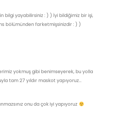
i yayabilirsiniz : ) ) İyi bildiğimiz bir işi,
ns bölümünden farketmişsinizdir : ) )
rimiz yokmuş gibi benimseyerek, bu yolla
yla tam 27 yıldır maskot yapıyoruz...
nanmazsınız onu da çok iyi yapıyoruz