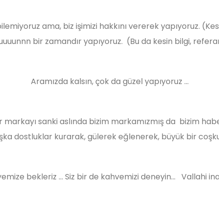
emiyoruz ama, biz işimizi hakkını vererek yapıyoruz. (Kesin bilg
uuunnn bir zamandır yapıyoruz. (Bu da kesin bilgi, refera
Aramızda kalsın, çok da güzel yapıyoruz ...
 markayı sanki aslında bizim markamızmış da bizim habe
ka dostluklar kurarak, gülerek eğlenerek, büyük bir coşku
mize bekleriz ... Siz bir de kahvemizi deneyin... Vallahi i